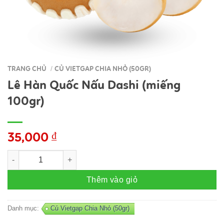
TRANG CHỦ
CỦ VIETGAP CHIA NHỎ (50GR)
/
Lê Hàn Quốc Nấu Dashi (miếng
100gr)
35,000
₫
Lê Hàn Quốc Nấu Dashi (miếng 100gr) số lượng
Thêm vào giỏ
Danh mục:
Củ Vietgap Chia Nhỏ (50gr)