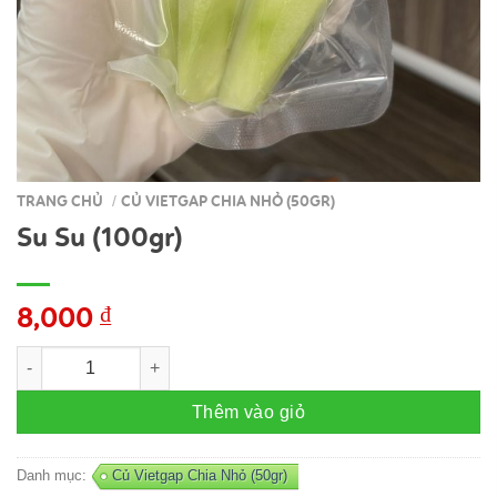
TRANG CHỦ
CỦ VIETGAP CHIA NHỎ (50GR)
/
Su Su (100gr)
8,000
₫
Su Su (100gr) số lượng
Thêm vào giỏ
Danh mục:
Củ Vietgap Chia Nhỏ (50gr)