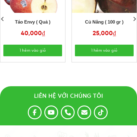
Táo Envy ( Quả )
Củ Năng ( 100 gr )
40,000
₫
25,000
₫
Thêm vào giỏ
Thêm vào giỏ
LIÊN HỆ VỚI CHÚNG TÔI