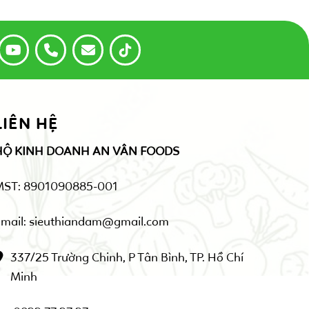
LIÊN HỆ
HỘ KINH DOANH AN VÂN FOODS
MST: 8901090885-001
mail: sieuthiandam@gmail.com
337/25 Trường Chinh, P Tân Bình, TP. Hồ Chí
Minh