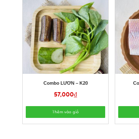
Combo LƯƠN – K20
Co
57,000
₫
Thêm vào giỏ