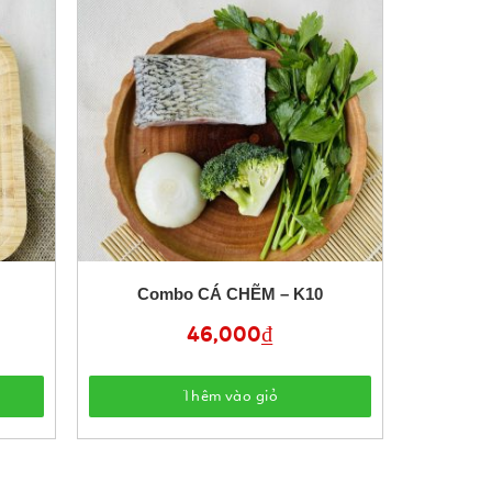
Combo CÁ CHẼM – K10
46,000
₫
Thêm vào giỏ