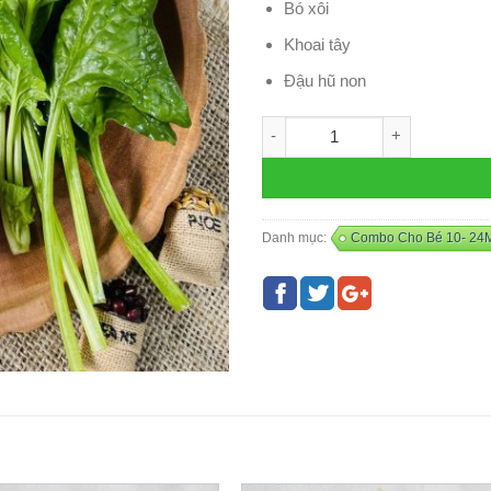
Bó xôi
Khoai tây
Đậu hũ non
Combo CÁ BASA - Q18 số lượ
Danh mục:
Combo Cho Bé 10- 24