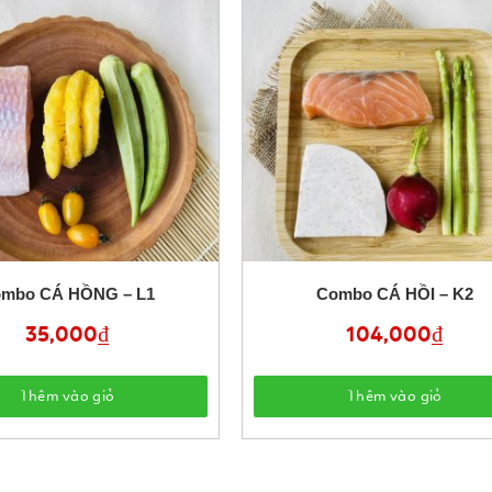
mbo CÁ HỒNG – L1
Combo CÁ HỒI – K2
35,000
₫
104,000
₫
Thêm vào giỏ
Thêm vào giỏ