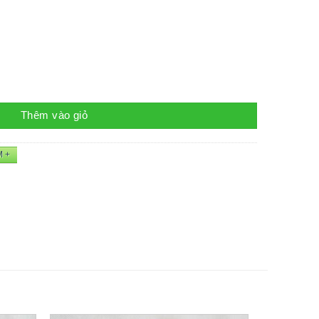
ng
Thêm vào giỏ
M +