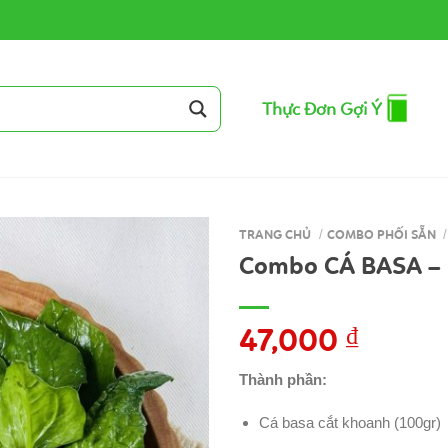
Thực Đơn Gợi Ý
TRANG CHỦ
/
COMBO PHỐI SẴN
/
Combo CÁ BASA –
47,000
₫
Thành phần:
Cá basa cắt khoanh (100gr)