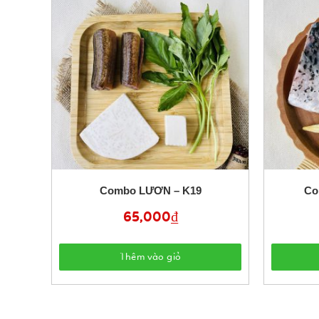
Combo LƯƠN – K19
Co
65,000
₫
Thêm vào giỏ