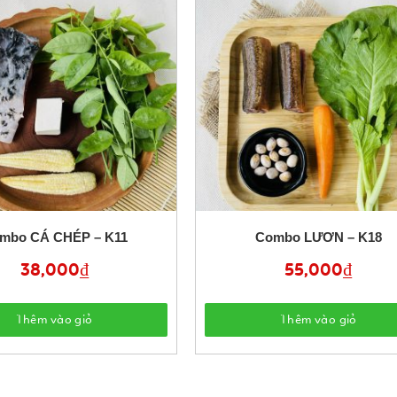
mbo CÁ CHÉP – K11
Combo LƯƠN – K18
38,000
₫
55,000
₫
Thêm vào giỏ
Thêm vào giỏ