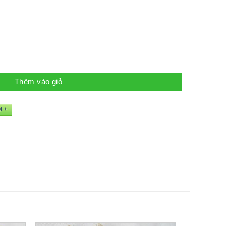
g
Thêm vào giỏ
M +