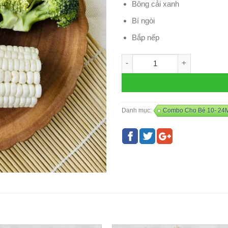
Bông cải xanh
Bí ngòi
Bắp nếp
Combo BÀO NGƯ - L6 số lượn
Danh mục:
Combo Cho Bé 10- 24