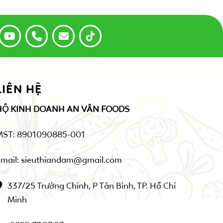
LIÊN HỆ
HỘ KINH DOANH AN VÂN FOODS
MST: 8901090885-001
mail: sieuthiandam@gmail.com
337/25 Trường Chinh, P Tân Bình, TP. Hồ Chí
Minh