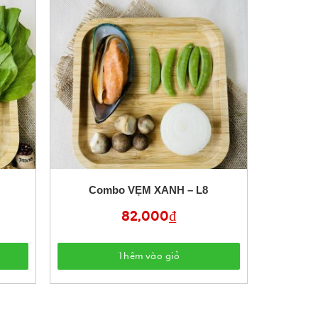
Combo VẸM XANH – L8
82,000
₫
Thêm vào giỏ