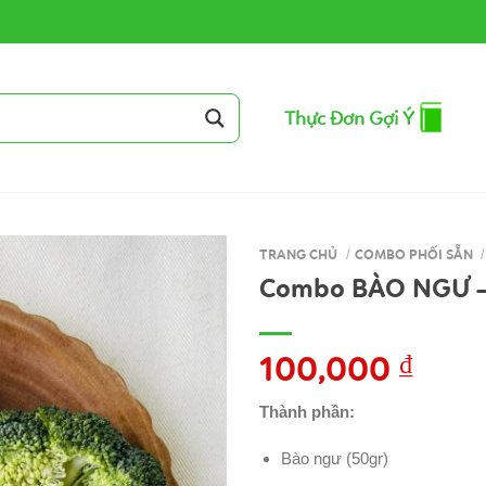
Thực Đơn Gợi Ý
TRANG CHỦ
/
COMBO PHỐI SẴN
/
Combo BÀO NGƯ –
100,000
₫
Thành phần:
Bào ngư (50gr)