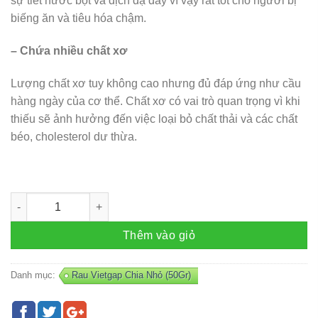
sự tiết nước bọt và dịch dạ dày vì vậy rất tốt cho người bị
biếng ăn và tiêu hóa chậm.
– Chứa nhiều chất xơ
Lượng chất xơ tuy không cao nhưng đủ đáp ứng như cầu
hàng ngày của cơ thể. Chất xơ có vai trò quan trọng vì khi
thiếu sẽ ảnh hưởng đến việc loại bỏ chất thải và các chất
béo, cholesterol dư thừa.
Cần tây ( 50 gram) số lượng
Thêm vào giỏ
Danh mục:
Rau Vietgap Chia Nhỏ (50Gr)