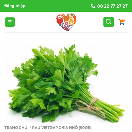
Bỏ
08 22 77 27 27
Đăng nhập
qua
nội
dung
TRANG CHỦ
RAU VIETGAP CHIA NHỎ (50GR)
/