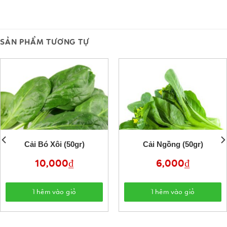
SẢN PHẨM TƯƠNG TỰ
Cải Bó Xôi (50gr)
Cải Ngồng (50gr)
10,000
₫
6,000
₫
Thêm vào giỏ
Thêm vào giỏ