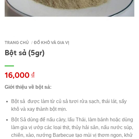
TRANG CHỦ
ĐỒ KHÔ VÀ GIA VỊ
/
Bột sả (5gr)
16,000
₫
Giới thiệu về bột sả:
Bột sả được làm từ củ sả tươi rửa sạch, thái lát, sấy
khô và xay thành bột mịn.
Bột Sả dùng để nấu càry, lẩu Thái, làm bánh hoặc dùng
làm gia vị ướp các loại thịt, thủy hải sản, nấu nước súp,
chiên, xào, nướng Barbecue tạo mùi vị thơm ngon, khử