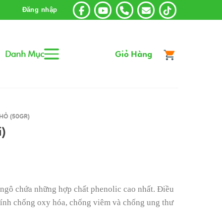
Đăng nhập
Danh Mục
Giỏ Hàng
HỎ (50GR)
i)
, ngô chứa những hợp chất phenolic cao nhất. Điều
 tính chống oxy hóa, chống viêm và chống ung thư