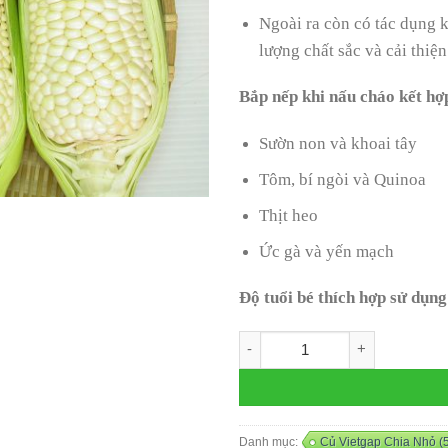
Ngoài ra còn có tác dụng 
lượng chất sắc và cải thiện
Bắp nếp khi nấu cháo kết hợp
Sườn non và khoai tây
Tôm, bí ngòi và Quinoa
Thịt heo
Ức gà và yến mạch
Độ tuổi bé thích hợp sử dụng 
Bắp nếp trắng (trái) số lượng
Danh mục:
Củ Vietgap Chia Nhỏ (