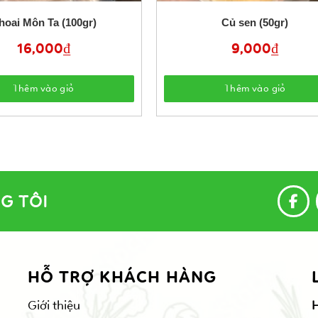
hoai Môn Ta (100gr)
Củ sen (50gr)
16,000
₫
9,000
₫
Thêm vào giỏ
Thêm vào giỏ
G TÔI
HỖ TRỢ KHÁCH HÀNG
Giới thiệu