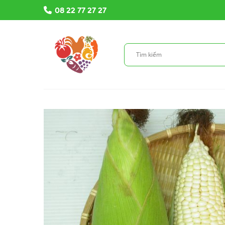
Bỏ
08 22 77 27 27
qua
nội
dung
Tìm
kiếm: