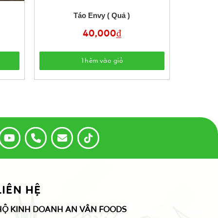
Táo Envy ( Quả )
40,000
₫
Thêm vào giỏ
LIÊN HỆ
HỘ KINH DOANH AN VÂN FOODS