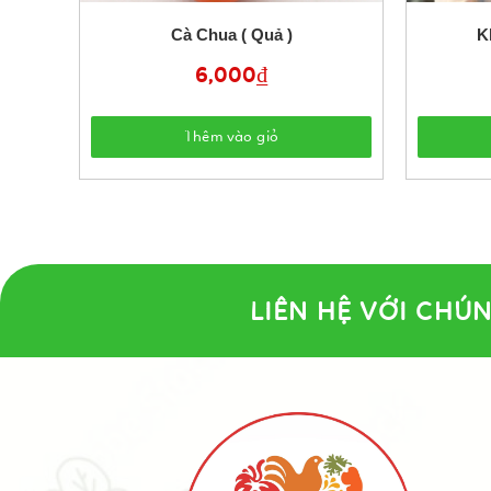
Cà Chua ( Quả )
K
6,000
₫
Thêm vào giỏ
LIÊN HỆ VỚI CHÚN