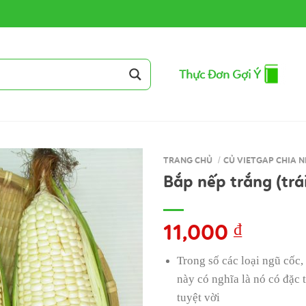
Thực Đơn Gợi Ý
TRANG CHỦ
/
CỦ VIETGAP CHIA N
Bắp nếp trắng (trá
11,000
₫
Trong số các loại ngũ cốc
này có nghĩa là nó có đặc
tuyệt vời