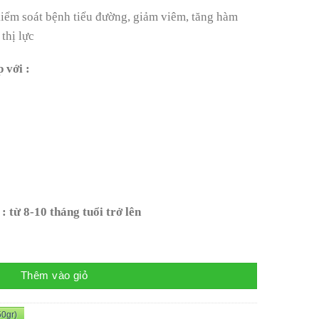
kiểm soát bệnh tiểu đường, giảm viêm, tăng hàm
 thị lực
 với :
: từ 8-10 tháng tuổi trở lên
Thêm vào giỏ
50gr)