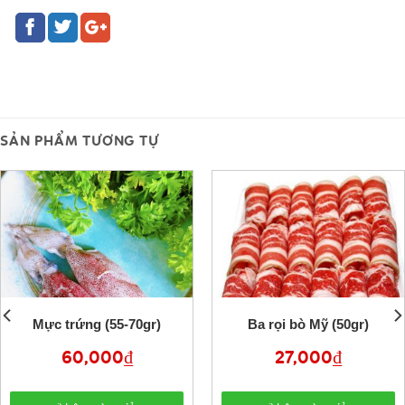
SẢN PHẨM TƯƠNG TỰ
Mực trứng (55-70gr)
Ba rọi bò Mỹ (50gr)
60,000
₫
27,000
₫