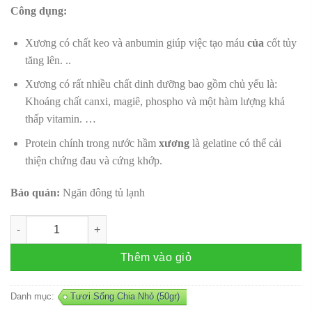
Công dụng:
Xương có chất keo và anbumin giúp việc tạo máu
của
cốt tủy
tăng lên. ..
Xương có rất nhiều chất dinh dưỡng bao gồm chủ yếu là:
Khoáng chất canxi, magiê, phospho và một hàm lượng khá
thấp vitamin. …
Protein chính trong nước hầm
xương
là gelatine có thể cải
thiện chứng đau và cứng khớp.
Bảo quản:
Ngăn đông tủ lạnh
Xương ống bò tươi (nửa kg) số lượng
Thêm vào giỏ
Danh mục:
Tươi Sống Chia Nhỏ (50gr)