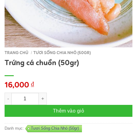
TRANG CHỦ
TƯƠI SỐNG CHIA NHỎ (50GR)
/
Trứng cá chuồn (50gr)
16,000
₫
Trứng cá chuồn (50gr) số lượng
Thêm vào giỏ
Danh mục:
Tươi Sống Chia Nhỏ (50gr)