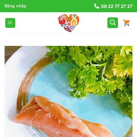
Bỏ
08 22 77 27 27
Đăng nhập
qua
nội
dung