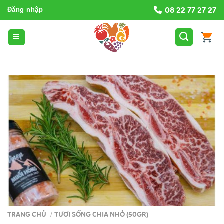
Bỏ
08 22 77 27 27
Đăng nhập
qua
nội
dung
TRANG CHỦ
TƯƠI SỐNG CHIA NHỎ (50GR)
/