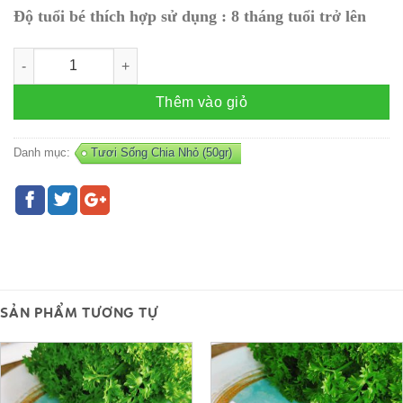
Độ tuổi bé thích hợp sử dụng : 8 tháng tuổi trở lên
Sườn non bò Mỹ (100gr) số lượng
Thêm vào giỏ
Danh mục:
Tươi Sống Chia Nhỏ (50gr)
SẢN PHẨM TƯƠNG TỰ