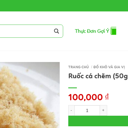
Thực Đơn Gợi Ý
TRANG CHỦ
/
ĐỒ KHÔ VÀ GIA VỊ
Ruốc cá chẽm (50g
100,000
₫
Ruốc cá chẽm (50gr) số lượng