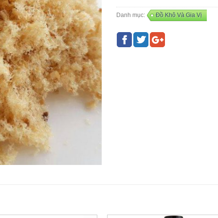
Danh mục:
Đồ Khô Và Gia Vị