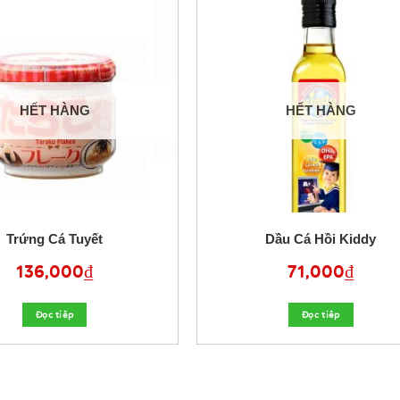
HẾT HÀNG
HẾT HÀNG
Trứng Cá Tuyết
Dầu Cá Hồi Kiddy
136,000
₫
71,000
₫
Đọc tiêp
Đọc tiêp