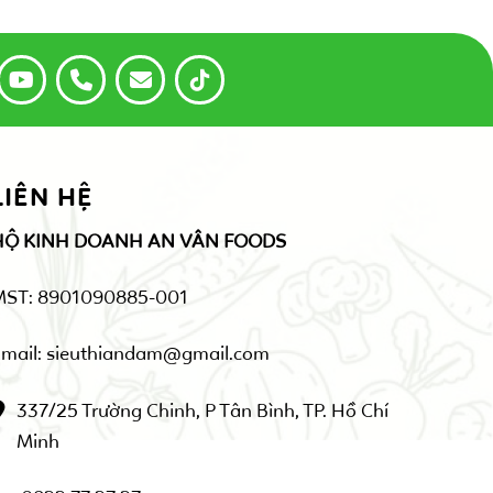
LIÊN HỆ
HỘ KINH DOANH AN VÂN FOODS
MST: 8901090885-001
mail: sieuthiandam@gmail.com
337/25 Trường Chinh, P Tân Bình, TP. Hồ Chí
Minh