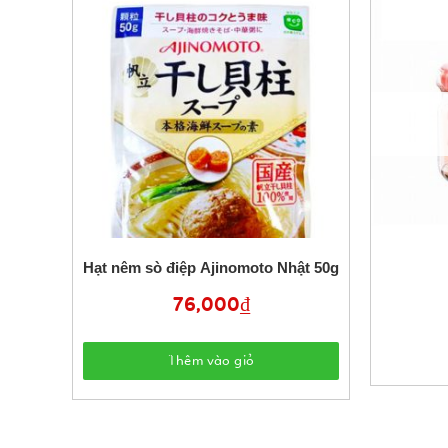
20gr)
Hạt nêm sò điệp Ajinomoto Nhật 50g
76,000
₫
Thêm vào giỏ