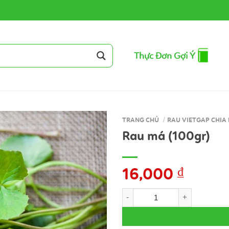
Thực Đơn Gợi Ý
TRANG CHỦ
/
RAU VIETGAP CHIA 
Rau má (100gr)
16,000
₫
Rau má (100gr) số lượng