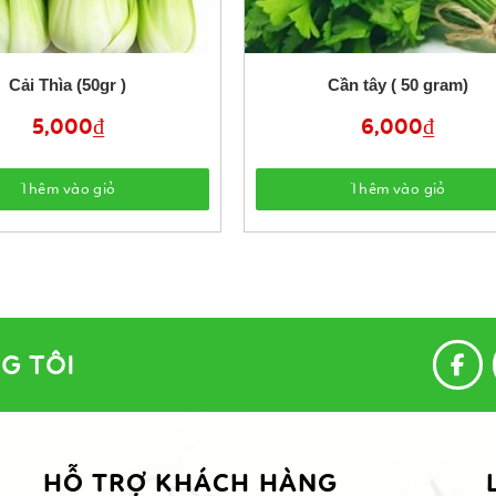
Cải Thìa (50gr )
Cần tây ( 50 gram)
5,000
₫
6,000
₫
Thêm vào giỏ
Thêm vào giỏ
G TÔI
HỖ TRỢ KHÁCH HÀNG