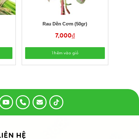
Rau Dền Cơm (50gr)
7,000
₫
Thêm vào giỏ
LIÊN HỆ