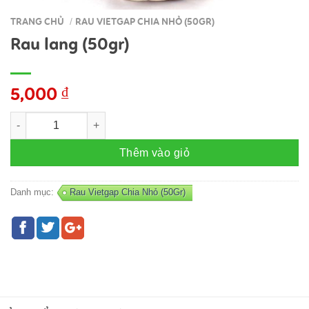
TRANG CHỦ
RAU VIETGAP CHIA NHỎ (50GR)
/
Rau lang (50gr)
5,000
₫
Rau lang (50gr) số lượng
Thêm vào giỏ
Danh mục:
Rau Vietgap Chia Nhỏ (50Gr)