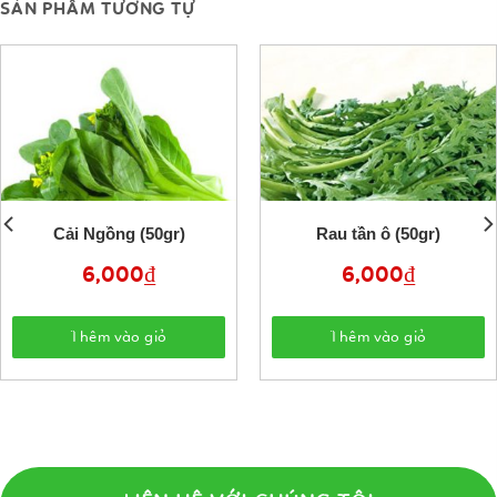
SẢN PHẨM TƯƠNG TỰ
Cải Ngồng (50gr)
Rau tần ô (50gr)
6,000
₫
6,000
₫
Thêm vào giỏ
Thêm vào giỏ