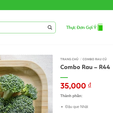
Thực Đơn Gợi Ý
TRANG CHỦ
/
COMBO RAU CỦ
Combo Rau – R44
35,000
₫
Thành phần:
Đậu que Nhật