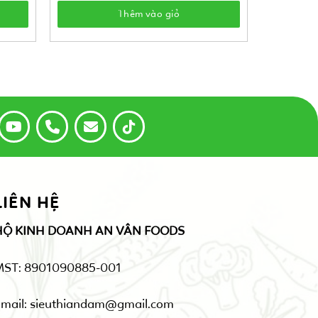
Thêm vào giỏ
LIÊN HỆ
HỘ KINH DOANH AN VÂN FOODS
MST: 8901090885-001
mail: sieuthiandam@gmail.com