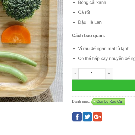
Bông cải xanh
Cà rốt
Đậu Hà Lan
Cách bảo quản:
Vỉ rau để ngăn mát tủ lạnh
Có thể hấp xay nhuyễn để n
Combo Rau – R44 số lượng
Danh mục:
Combo Rau Củ