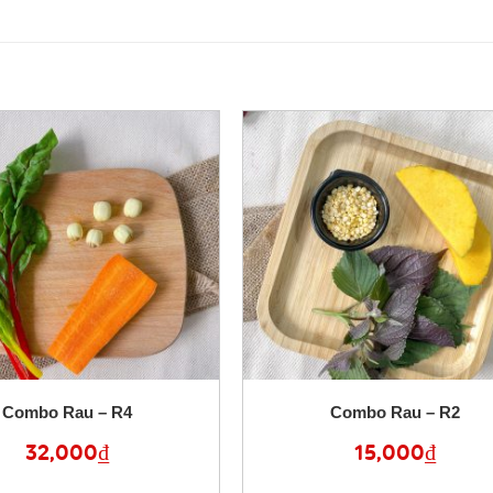
Combo Rau – R4
Combo Rau – R2
32,000
₫
15,000
₫