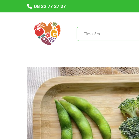
Bỏ
08 22 77 27 27
qua
nội
dung
Tìm
kiếm: