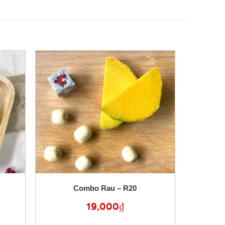
Combo Rau – R20
19,000
₫