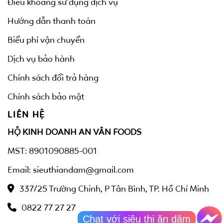
Điều khoảng sử dụng dịch vụ
Hướng dẫn thanh toán
Biểu phí vận chuyển
Dịch vụ bảo hành
Chính sách đổi trả hàng
Chính sách bảo mật
LIÊN HỆ
HỘ KINH DOANH AN VÂN FOODS
MST: 8901090885-001
Email: sieuthiandam@gmail.com
337/25 Trường Chinh, P Tân Bình, TP. Hồ Chí Minh
0822 77 27 27
Chat với siêu thị ăn dặm