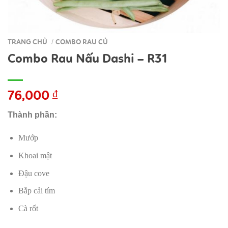
TRANG CHỦ
COMBO RAU CỦ
/
Combo Rau Nấu Dashi – R31
76,000
₫
Thành phần:
Mướp
Khoai mật
Đậu cove
Bắp cải tím
Cà rốt