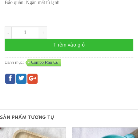
Bảo quản: Ngăn mát tủ lạnh
Combo Rau Nấu Dashi - R31 số lượng
Thêm vào giỏ
Danh mục:
Combo Rau Củ
SẢN PHẨM TƯƠNG TỰ