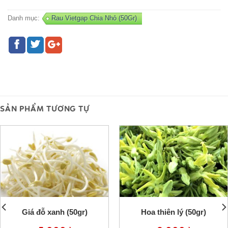
Danh mục:
Rau Vietgap Chia Nhỏ (50Gr)
SẢN PHẨM TƯƠNG TỰ
Giá đỗ xanh (50gr)
Hoa thiên lý (50gr)