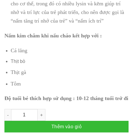
cho cơ thể, trong đó có nhiều lysin và kẽm giúp trí
nhớ và trí lực của trẻ phát triển, cho nên được gọi là
“nấm tăng trí nhớ của trẻ” và “nấm ích trí”
Nấm kim châm khi nấu cháo kết hợp với :
Cá lăng
Thịt bò
Thịt gà
Tôm
Độ tuổi bé thích hợp sử dụng : 10-12 tháng tuổi trở đi
Nấm kim châm (50gr) Dùng trong ngày số lượng
Thêm vào giỏ