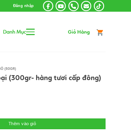
Đăng nhập
Danh Mục
Giỏ Hàng
Ỏ (50GR)
ại (300gr- hàng tươi cấp đông)
hàng tươi cấp đông) số lượng
Thêm vào giỏ