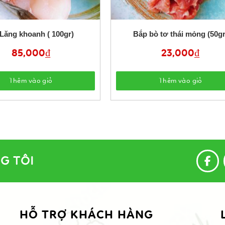
Lăng khoanh ( 100gr)
Bắp bò tơ thái mỏng (50gr
85,000
₫
23,000
₫
Thêm vào giỏ
Thêm vào giỏ
G TÔI
HỖ TRỢ KHÁCH HÀNG