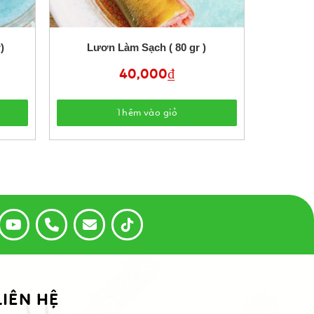
)
Lươn Làm Sạch ( 80 gr )
40,000
₫
Thêm vào giỏ
LIÊN HỆ