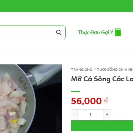
Thực Đơn Gợi Ý
TRANG CHỦ
/
TƯƠI SỐNG CHIA NH
Mỡ Cá Sông Các Lo
56,000
₫
Mỡ Cá Sông Các Loại (300gr- 