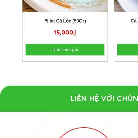
Fillet Cá Lóc (50Gr)
Cá 
15,000
₫
Thêm vào giỏ
LIÊN HỆ VỚI CHÚN