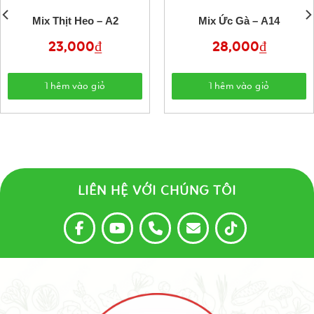
Mix Thịt Heo – A2
Mix Ức Gà – A14
23,000
₫
28,000
₫
Thêm vào giỏ
Thêm vào giỏ
LIÊN HỆ VỚI CHÚNG TÔI