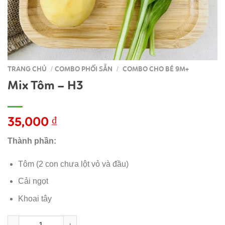
TRANG CHỦ
COMBO PHỐI SẴN
COMBO CHO BÉ 9M+
/
/
Mix Tôm – H3
35,000
₫
Thành phần:
Tôm (2 con chưa lột vỏ và đầu)
Cải ngọt
Khoai tây
Mix Tôm - H3 số lượng