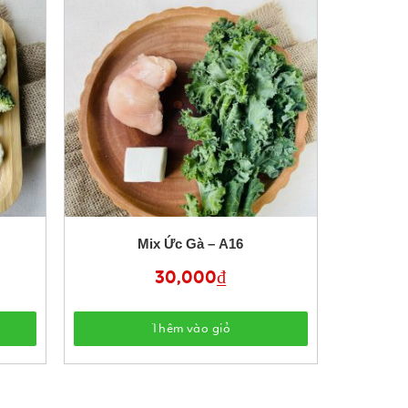
Mix Ức Gà – A16
30,000
₫
Thêm vào giỏ