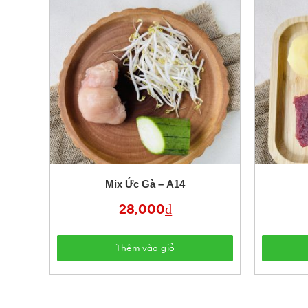
Mix Ức Gà – A14
28,000
₫
Thêm vào giỏ