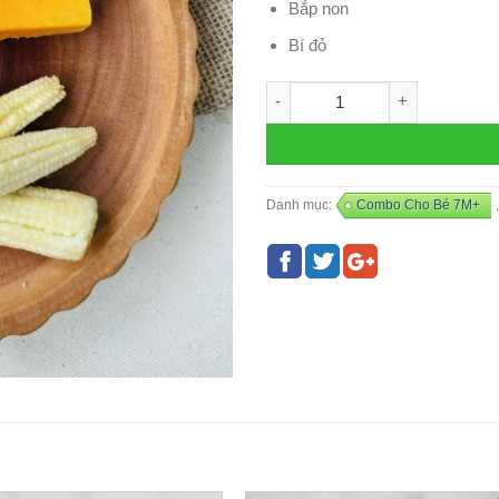
Bắp non
Bí đỏ
Mix Đùi Gà - C10 số lượng
Danh mục:
Combo Cho Bé 7M+