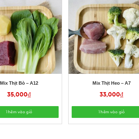
Mix Thịt Bò – A12
Mix Thịt Heo – A7
35,000
₫
33,000
₫
Thêm vào giỏ
Thêm vào giỏ