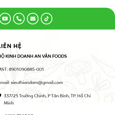
LIÊN HỆ
HỘ KINH DOANH AN VÂN FOODS
MST: 8901090885-001
mail: sieuthiandam@gmail.com
337/25 Trường Chinh, P Tân Bình, TP. Hồ Chí
Minh