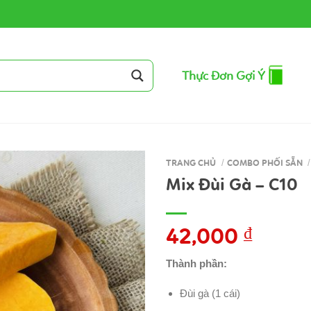
Thực Đơn Gợi Ý
TRANG CHỦ
/
COMBO PHỐI SẴN
/
Mix Đùi Gà – C10
42,000
₫
Thành phần:
Đùi gà (1 cái)