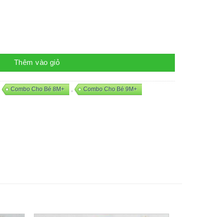
Thêm vào giỏ
,
Combo Cho Bé 8M+
,
Combo Cho Bé 9M+