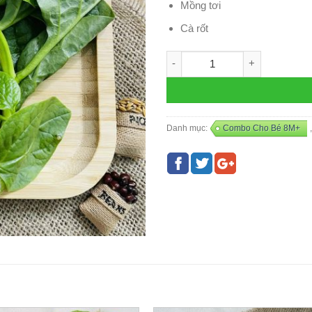
Mồng tơi
Cà rốt
Mix Cá Rô Phi - D14 số lượng
Danh mục:
Combo Cho Bé 8M+