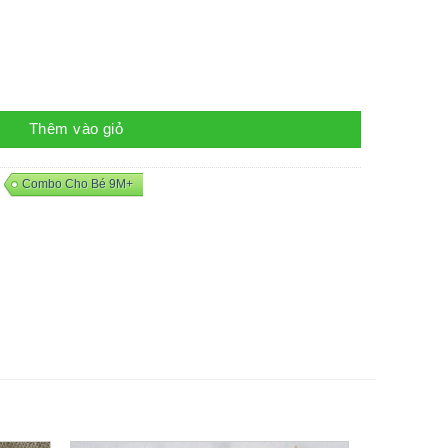
Thêm vào giỏ
,
Combo Cho Bé 9M+