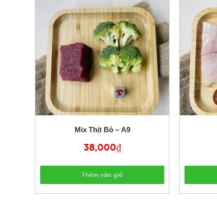
Mix Thịt Bò – A9
38,000
₫
Thêm vào giỏ