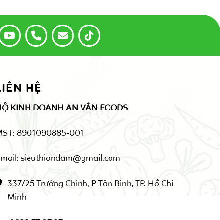
LIÊN HỆ
HỘ KINH DOANH AN VÂN FOODS
MST: 8901090885-001
mail: sieuthiandam@gmail.com
337/25 Trường Chinh, P Tân Bình, TP. Hồ Chí
Minh