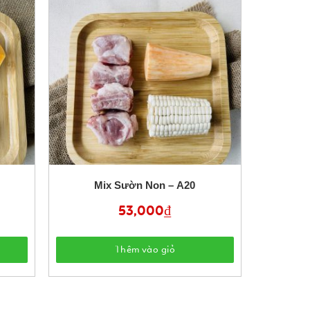
Mix Sườn Non – A20
53,000
₫
Thêm vào giỏ