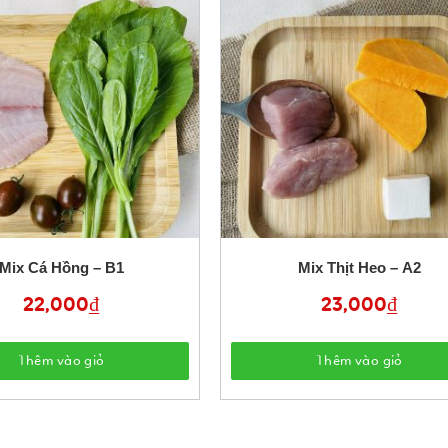
Mix Cá Hồng – B1
Mix Thịt Heo – A2
22,000
₫
23,000
₫
Thêm vào giỏ
Thêm vào giỏ