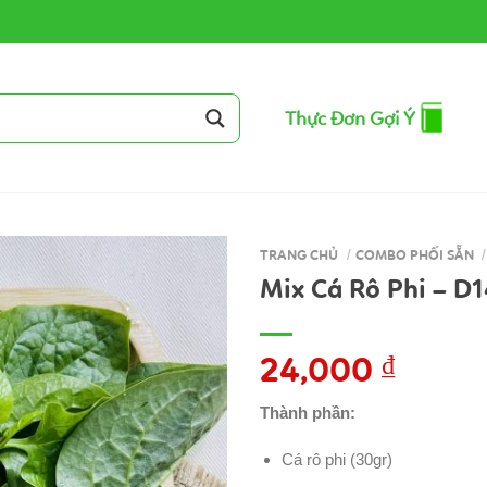
Thực Đơn Gợi Ý
TRANG CHỦ
/
COMBO PHỐI SẴN
/
Mix Cá Rô Phi – D
24,000
₫
Thành phần:
Cá rô phi (30gr)