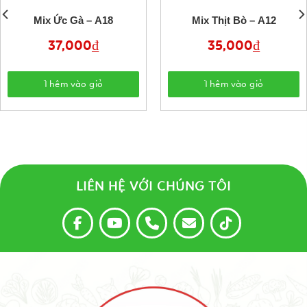
Mix Ức Gà – A18
Mix Thịt Bò – A12
37,000
₫
35,000
₫
Thêm vào giỏ
Thêm vào giỏ
LIÊN HỆ VỚI CHÚNG TÔI