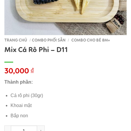
TRANG CHỦ
COMBO PHỐI SẴN
COMBO CHO BÉ 8M+
/
/
Mix Cá Rô Phi – D11
30,000
₫
Thành phần:
Cá rô phi (30gr)
Khoai mật
Bắp non
Mix Cá Rô Phi - D11 số lượng