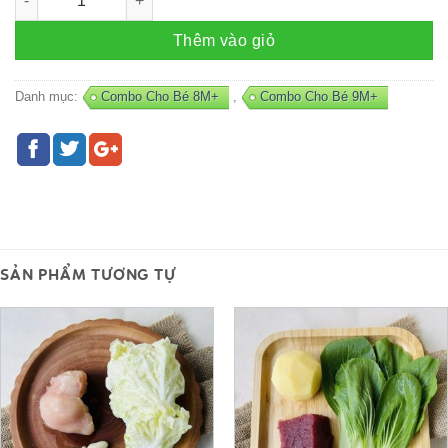
Thêm vào giỏ
Danh mục:
Combo Cho Bé 8M+
,
Combo Cho Bé 9M+
SẢN PHẨM TƯƠNG TỰ