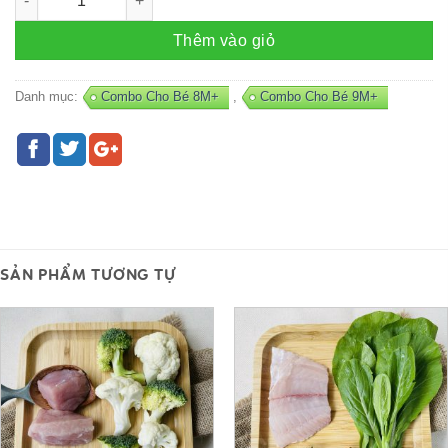
Thêm vào giỏ
Danh mục:
Combo Cho Bé 8M+
,
Combo Cho Bé 9M+
SẢN PHẨM TƯƠNG TỰ