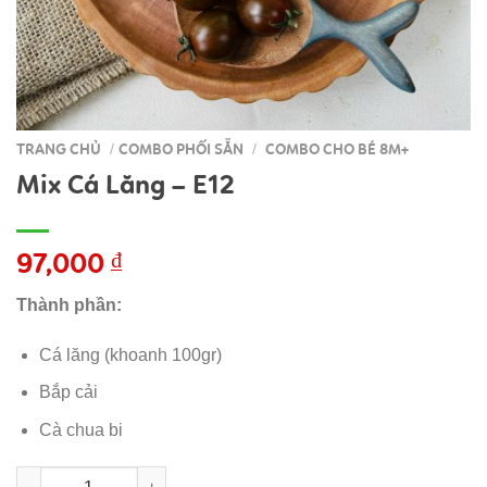
TRANG CHỦ
COMBO PHỐI SẴN
COMBO CHO BÉ 8M+
/
/
Mix Cá Lăng – E12
97,000
₫
Thành phần:
Cá lăng (khoanh 100gr)
Bắp cải
Cà chua bi
Mix Cá Lăng - E12 số lượng