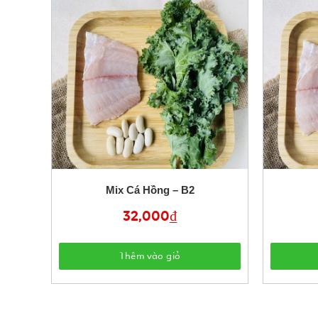
Mix Cá Hồng – B2
32,000
₫
Thêm vào giỏ