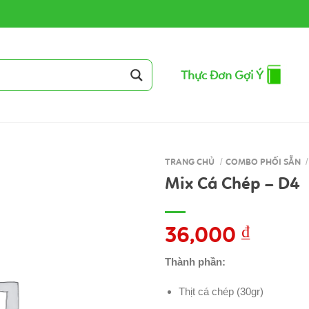
Thực Đơn Gợi Ý
TRANG CHỦ
/
COMBO PHỐI SẴN
/
Mix Cá Chép – D4
36,000
₫
Thành phần:
Thịt cá chép (30gr)