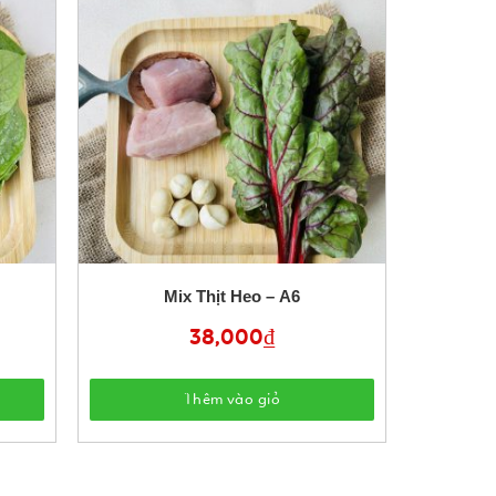
Mix Thịt Heo – A6
38,000
₫
Thêm vào giỏ