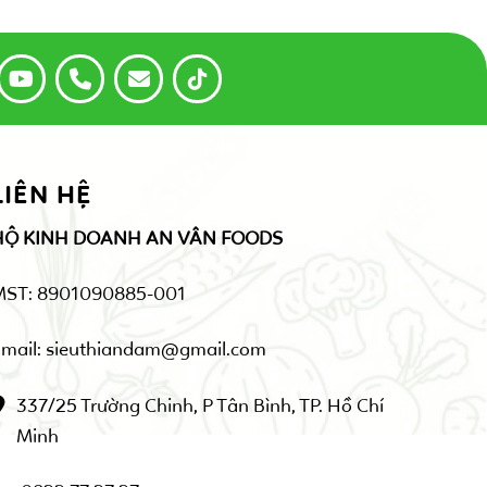
LIÊN HỆ
HỘ KINH DOANH AN VÂN FOODS
MST: 8901090885-001
mail: sieuthiandam@gmail.com
337/25 Trường Chinh, P Tân Bình, TP. Hồ Chí
Minh