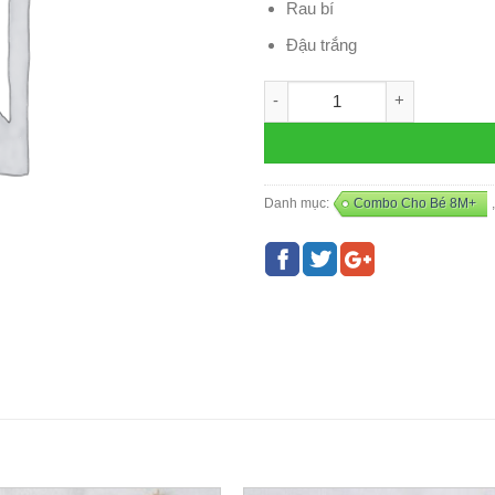
Rau bí
Đậu trắng
Mix Cá Chép - D4 số lượng
Danh mục:
Combo Cho Bé 8M+