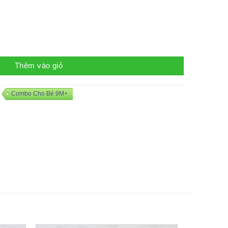
Thêm vào giỏ
,
Combo Cho Bé 9M+