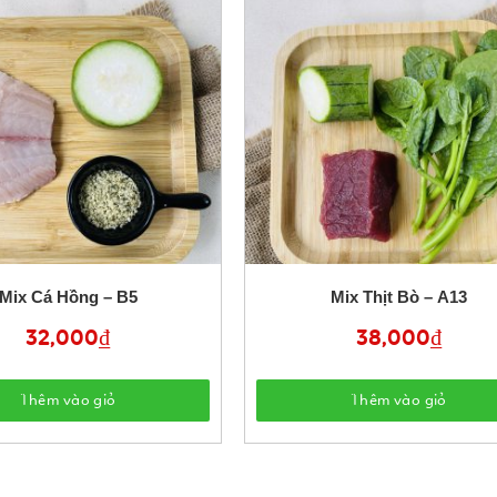
Mix Cá Hồng – B5
Mix Thịt Bò – A13
32,000
₫
38,000
₫
Thêm vào giỏ
Thêm vào giỏ