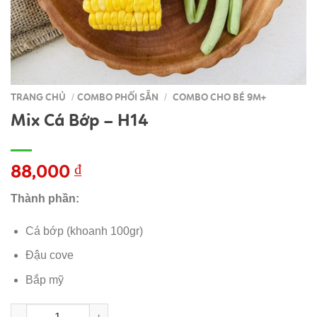
TRANG CHỦ
COMBO PHỐI SẴN
COMBO CHO BÉ 9M+
/
/
Mix Cá Bớp – H14
88,000
₫
Thành phần:
Cá bớp (khoanh 100gr)
Đậu cove
Bắp mỹ
Mix Cá Bớp - H14 số lượng