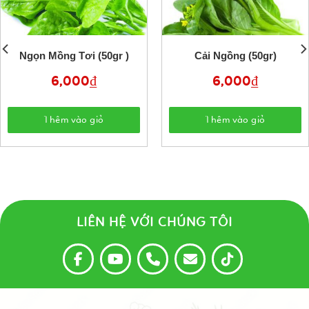
Ngọn Mồng Tơi (50gr )
Cải Ngồng (50gr)
6,000
₫
6,000
₫
Thêm vào giỏ
Thêm vào giỏ
LIÊN HỆ VỚI CHÚNG TÔI