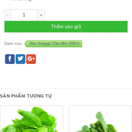
Mía- Nấu nước dashi (khúc) số lượng
Thêm vào giỏ
Danh mục:
Rau Vietgap Chia Nhỏ (50Gr)
SẢN PHẨM TƯƠNG TỰ