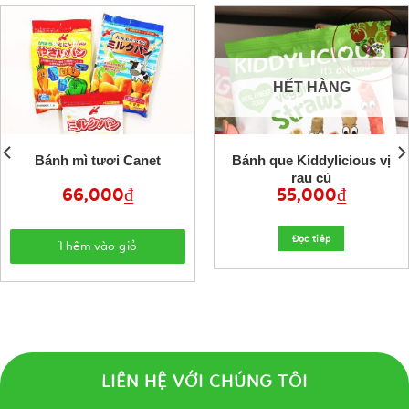
HẾT HÀNG
Bánh mì tươi Canet
Bánh que Kiddylicious vị
rau củ
66,000
₫
55,000
₫
Đọc tiêp
Thêm vào giỏ
LIÊN HỆ VỚI CHÚNG TÔI