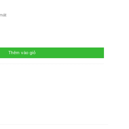
 mát
ượng
Thêm vào giỏ