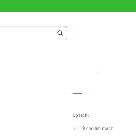
Thực Đơn Gợi Ý
/
TRANG CHỦ
ĐỒ KHÔ VÀ GIA VỊ
Gạo lứt Nhật Bản (3
31,000
₫
Lợi ích:
Tốt cho tim mạch