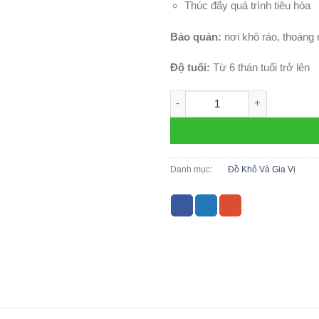
Thúc đẩy quá trình tiêu hóa
Bảo quản:
nơi khô ráo, thoáng
Độ tuổi:
Từ 6 thán tuổi trở lên
Gạo lứt Nhật Bản (300gr) số l
Danh mục:
Đồ Khô Và Gia Vị