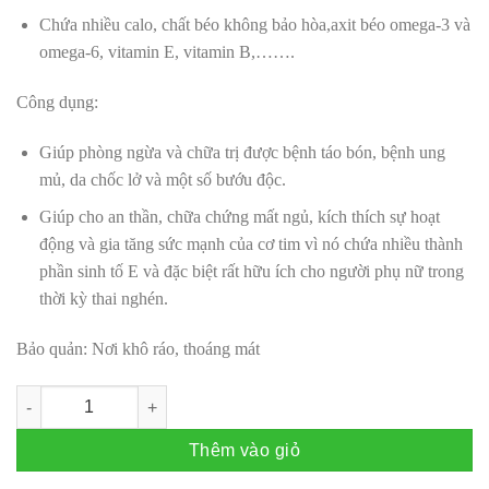
Chứa nhiều calo, chất béo không bảo hòa,axit béo omega-3 và
omega-6, vitamin E, vitamin B,…….
Công dụng:
Giúp phòng ngừa và chữa trị được bệnh táo bón, bệnh ung
mủ, da chốc lở và một số bướu độc.
Giúp cho an thần, chữa chứng mất ngủ, kích thích sự hoạt
động và gia tăng sức mạnh của cơ tim vì nó chứa nhiều thành
phần sinh tố E và đặc biệt rất hữu ích cho người phụ nữ trong
thời kỳ thai nghén.
Bảo quản: Nơi khô ráo, thoáng mát
Dầu mè Ajinomoto số lượng
Thêm vào giỏ