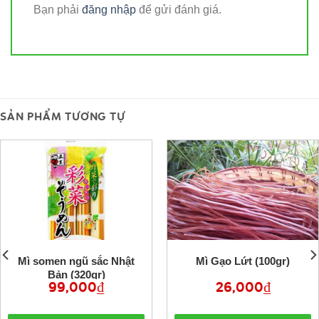
Bạn phải
đăng nhập
để gửi đánh giá.
SẢN PHẨM TƯƠNG TỰ
Mì somen ngũ sắc Nhật
Mì Gạo Lứt (100gr)
Bản (320gr)
99,000
₫
26,000
₫