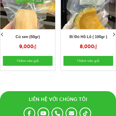
Củ sen (50gr)
Bí Đỏ Hồ Lô ( 100gr )
9,000
₫
8,000
₫
Thêm vào giỏ
Thêm vào giỏ
LIÊN HỆ VỚI CHÚNG TÔI