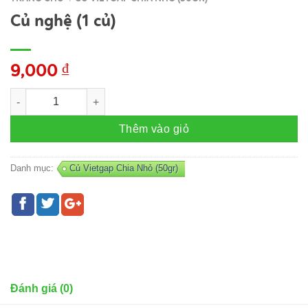
Củ nghệ (1 củ)
9,000
₫
Củ nghệ (1 củ) số lượng
Thêm vào giỏ
Danh mục:
Củ Vietgap Chia Nhỏ (50gr)
Đánh giá (0)