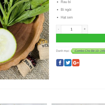
Rau bí
Bí ngòi
Hạt sen
Combo TRỨNG CÁ LÓC - R9 s
Danh mục:
Combo Cho Bé 10- 24