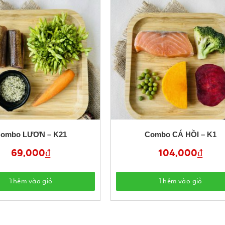
ombo LƯƠN – K21
Combo CÁ HỒI – K1
69,000
₫
104,000
₫
Thêm vào giỏ
Thêm vào giỏ