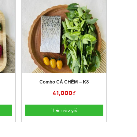
Combo CÁ CHẼM – K8
41,000
₫
Thêm vào giỏ