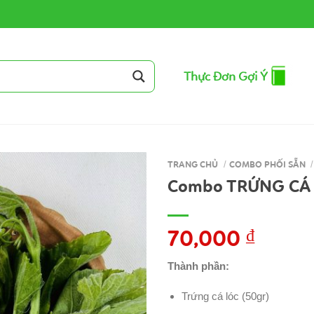
Thực Đơn Gợi Ý
TRANG CHỦ
/
COMBO PHỐI SẴN
/
Combo TRỨNG CÁ 
70,000
₫
Thành phần:
Trứng cá lóc (50gr)