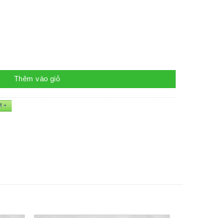
ố lượng
Thêm vào giỏ
M +