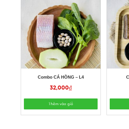
Combo CÁ HỒNG – L4
C
32,000
₫
Thêm vào giỏ