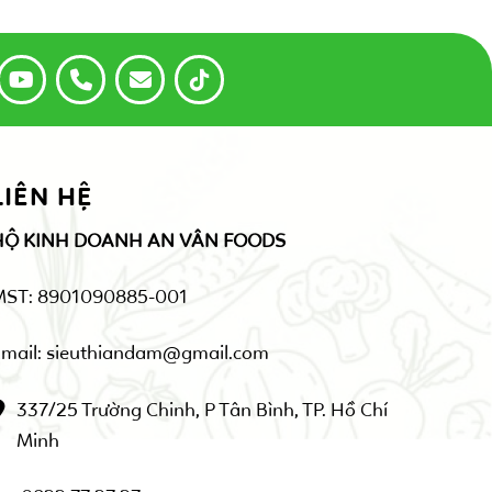
LIÊN HỆ
HỘ KINH DOANH AN VÂN FOODS
MST: 8901090885-001
mail: sieuthiandam@gmail.com
337/25 Trường Chinh, P Tân Bình, TP. Hồ Chí
Minh