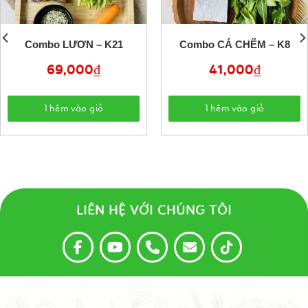
Combo LƯƠN – K21
Combo CÁ CHẼM – K8
69,000
₫
41,000
₫
Thêm vào giỏ
Thêm vào giỏ
LIÊN HỆ VỚI CHÚNG TÔI