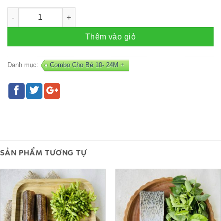
Combo TÔM - L22 số lượng
Thêm vào giỏ
Danh mục:
Combo Cho Bé 10- 24M +
SẢN PHẨM TƯƠNG TỰ