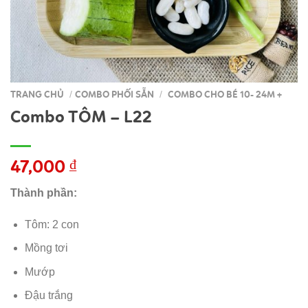
TRANG CHỦ
COMBO PHỐI SẴN
COMBO CHO BÉ 10- 24M +
/
/
Combo TÔM – L22
47,000
₫
Thành phần:
Tôm: 2 con
Mồng tơi
Mướp
Đậu trắng