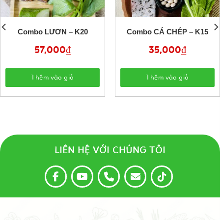
Combo LƯƠN – K20
Combo CÁ CHÉP – K15
57,000
₫
35,000
₫
Thêm vào giỏ
Thêm vào giỏ
LIÊN HỆ VỚI CHÚNG TÔI