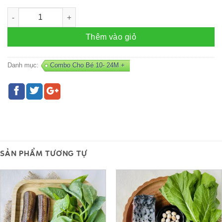
Combo TÔM - L21 số lượng
Thêm vào giỏ
Danh mục:
Combo Cho Bé 10- 24M +
SẢN PHẨM TƯƠNG TỰ