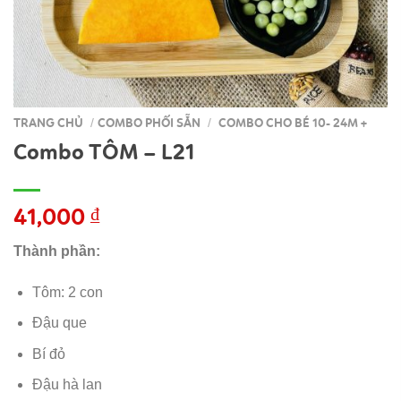
TRANG CHỦ
COMBO PHỐI SẴN
COMBO CHO BÉ 10- 24M +
/
/
Combo TÔM – L21
41,000
₫
Thành phần:
Tôm: 2 con
Đậu que
Bí đỏ
Đậu hà lan