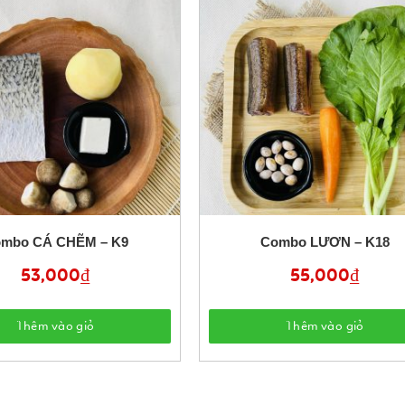
mbo CÁ CHẼM – K9
Combo LƯƠN – K18
53,000
₫
55,000
₫
Thêm vào giỏ
Thêm vào giỏ