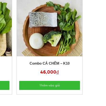
Combo CÁ CHẼM – K10
46,000
₫
Thêm vào giỏ