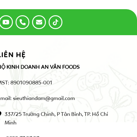
LIÊN HỆ
HỘ KINH DOANH AN VÂN FOODS
MST: 8901090885-001
mail: sieuthiandam@gmail.com
337/25 Trường Chinh, P Tân Bình, TP. Hồ Chí
Minh