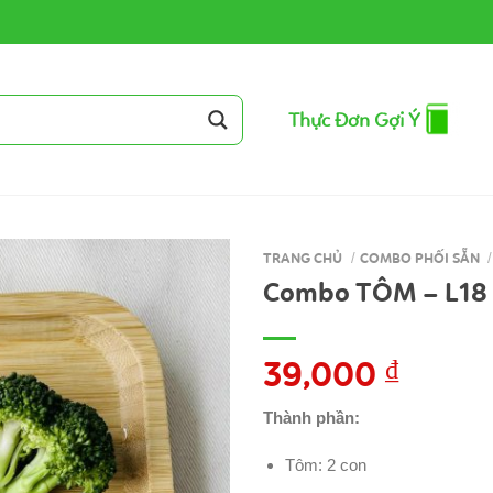
Thực Đơn Gợi Ý
TRANG CHỦ
/
COMBO PHỐI SẴN
/
Combo TÔM – L18
39,000
₫
Thành phần:
Tôm: 2 con