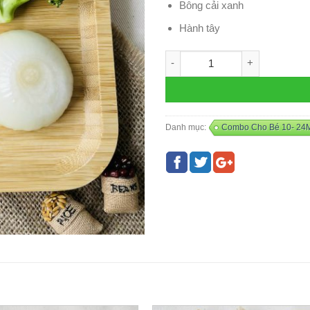
Bông cải xanh
Hành tây
Combo TÔM - L18 số lượng
Danh mục:
Combo Cho Bé 10- 24