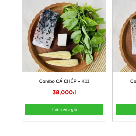
Combo CÁ CHÉP – K11
Co
38,000
₫
Thêm vào giỏ