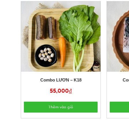
Combo LƯƠN – K18
Co
55,000
₫
Thêm vào giỏ