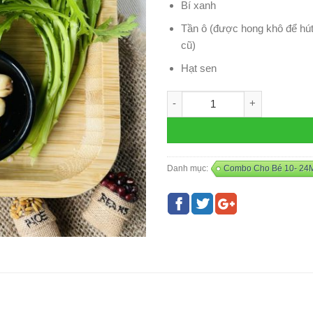
Bí xanh
Tần ô (được hong khô để hút
cũ)
Hạt sen
Combo THỊT BÒ - N4 số lượng
Danh mục:
Combo Cho Bé 10- 24