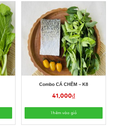
Combo CÁ CHẼM – K8
41,000
₫
Thêm vào giỏ