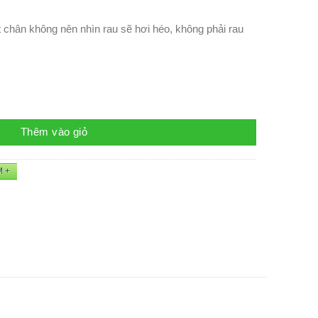
 chân không nên nhìn rau sẽ hơi héo, không phải rau
Thêm vào giỏ
M +