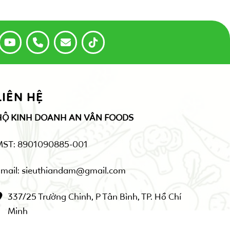
LIÊN HỆ
HỘ KINH DOANH AN VÂN FOODS
MST: 8901090885-001
mail: sieuthiandam@gmail.com
337/25 Trường Chinh, P Tân Bình, TP. Hồ Chí
Minh