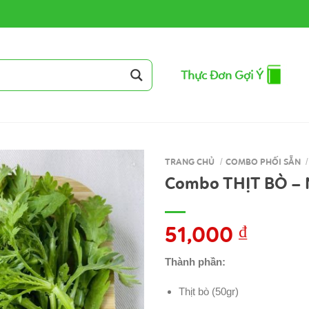
Thực Đơn Gợi Ý
TRANG CHỦ
/
COMBO PHỐI SẴN
/
Combo THỊT BÒ –
51,000
₫
Thành phần:
Thịt bò (50gr)