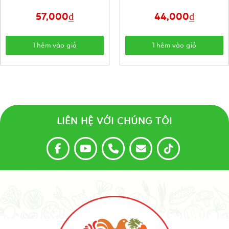
57,000
₫
44,000
₫
Thêm vào giỏ
Thêm vào giỏ
LIÊN HỆ VỚI CHÚNG TÔI