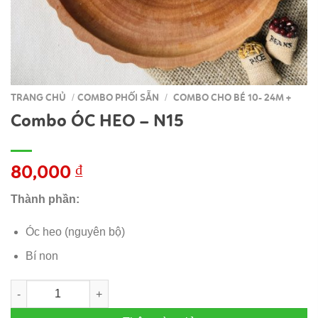
TRANG CHỦ
COMBO PHỐI SẴN
COMBO CHO BÉ 10- 24M +
/
/
Combo ÓC HEO – N15
80,000
₫
Thành phần:
Óc heo (nguyên bộ)
Bí non
Combo ÓC HEO - N15 số lượng