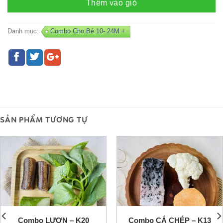
Thêm vào giỏ
Danh mục:
Combo Cho Bé 10- 24M +
SẢN PHẨM TƯƠNG TỰ
Combo LƯƠN – K20
Combo CÁ CHÉP – K13