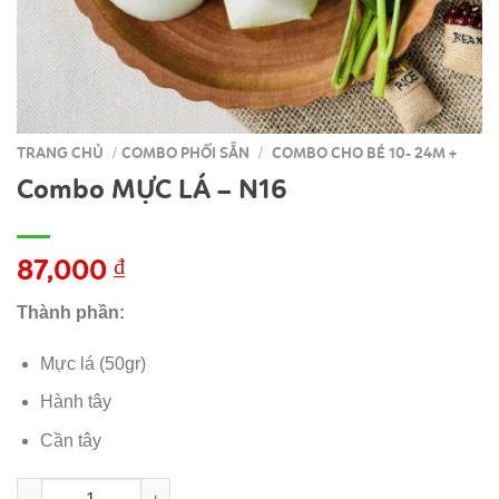
TRANG CHỦ
COMBO PHỐI SẴN
COMBO CHO BÉ 10- 24M +
/
/
Combo MỰC LÁ – N16
87,000
₫
Thành phần:
Mực lá (50gr)
Hành tây
Cần tây
Combo MỰC LÁ - N16 số lượng