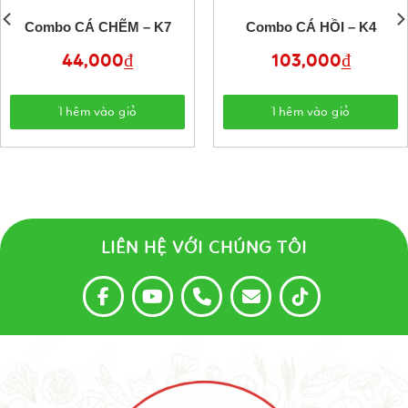
Combo CÁ CHẼM – K7
Combo CÁ HỒI – K4
44,000
₫
103,000
₫
Thêm vào giỏ
Thêm vào giỏ
LIÊN HỆ VỚI CHÚNG TÔI