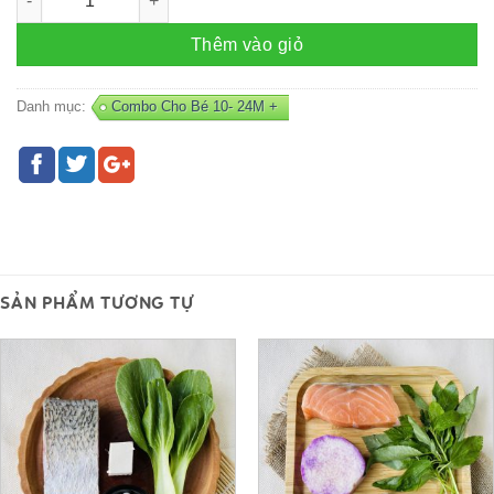
Thêm vào giỏ
Danh mục:
Combo Cho Bé 10- 24M +
SẢN PHẨM TƯƠNG TỰ