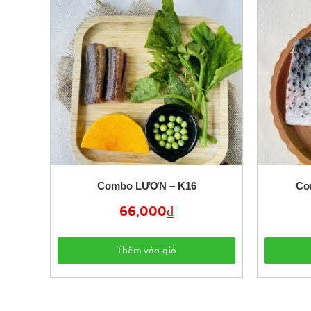
Combo LƯƠN – K16
Co
66,000
₫
Thêm vào giỏ