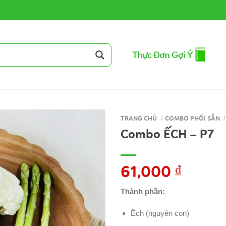
Thực Đơn Gợi Ý
TRANG CHỦ
/
COMBO PHỐI SẴN
/
Combo ẾCH – P7
61,000
₫
Thành phần:
Ếch (nguyên con)