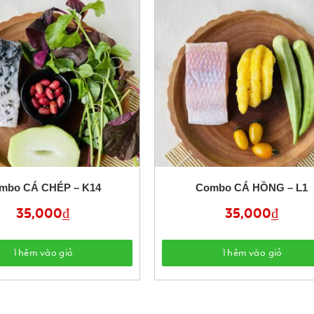
mbo CÁ CHÉP – K14
Combo CÁ HỒNG – L1
35,000
₫
35,000
₫
Thêm vào giỏ
Thêm vào giỏ