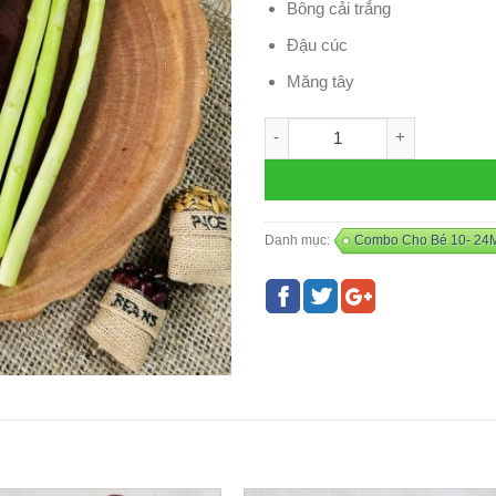
Bông cải trắng
Đậu cúc
Măng tây
Combo ẾCH - P7 số lượng
Danh mục:
Combo Cho Bé 10- 24