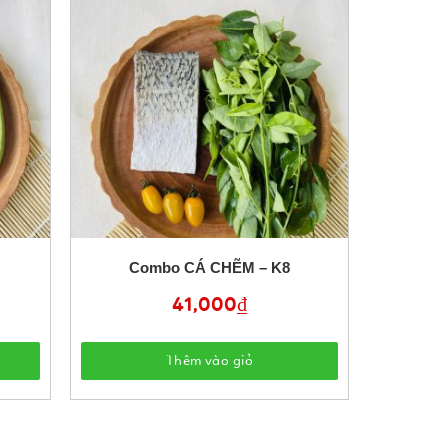
Combo CÁ CHẼM – K8
41,000
₫
Thêm vào giỏ