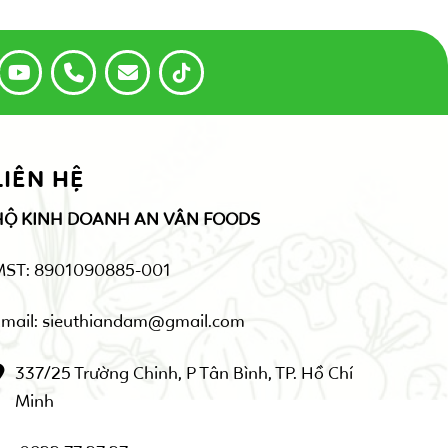
LIÊN HỆ
HỘ KINH DOANH AN VÂN FOODS
MST: 8901090885-001
mail: sieuthiandam@gmail.com
337/25 Trường Chinh, P Tân Bình, TP. Hồ Chí
Minh