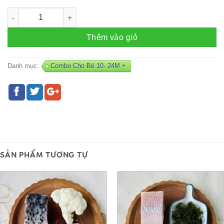
Combo CỒI SÒ ĐIỆP - Q4 số lượng
Thêm vào giỏ
Danh mục:
Combo Cho Bé 10- 24M +
SẢN PHẨM TƯƠNG TỰ