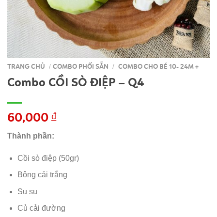
TRANG CHỦ
COMBO PHỐI SẴN
COMBO CHO BÉ 10- 24M +
/
/
Combo CỒI SÒ ĐIỆP – Q4
60,000
₫
Thành phần:
Cồi sò điệp (50gr)
Bông cải trắng
Su su
Củ cải đường