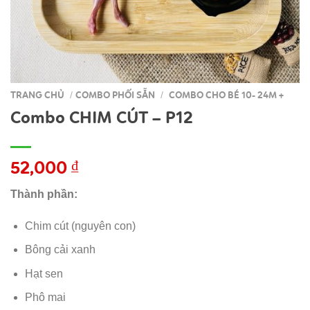
TRANG CHỦ
COMBO PHỐI SẴN
COMBO CHO BÉ 10- 24M +
/
/
Combo CHIM CÚT – P12
52,000
₫
Thành phần:
Chim cút (nguyên con)
Bông cải xanh
Hạt sen
Phô mai