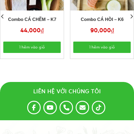
Combo CÁ CHẼM – K7
Combo CÁ HỒI – K6
44,000
₫
90,000
₫
Thêm vào giỏ
Thêm vào giỏ
LIÊN HỆ VỚI CHÚNG TÔI