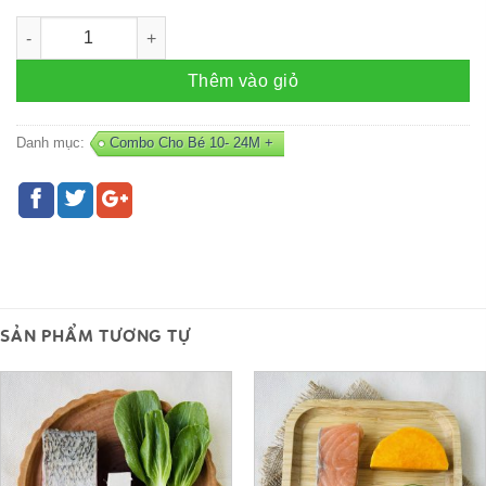
Combo CHIM CÚT - P12 số lượng
Thêm vào giỏ
Danh mục:
Combo Cho Bé 10- 24M +
SẢN PHẨM TƯƠNG TỰ