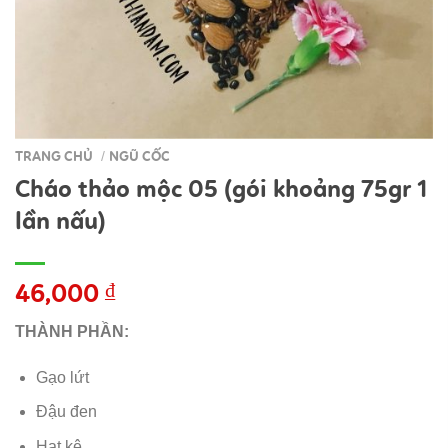
TRANG CHỦ
NGŨ CỐC
/
Cháo thảo mộc 05 (gói khoảng 75gr 1
lần nấu)
46,000
₫
THÀNH PHẦN:
Gạo lứt
Đậu đen
Hạt kê