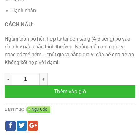
Hạnh nhân
CÁCH NẤU:
Ngâm toàn bộ hỗn hợp từ tối đến sáng (4-6 tiếng) bỏ vào
nồi như nấu cháo bình thường. Không nêm nếm gia vị
hoặc có thể nếm 1 chút gia vị bằng gia vị của bé cho dễ ăn.
Không kết hợp với đạm!
Cháo thảo mộc 05 (gói khoảng 75gr 1 lần nấu) số lượng
Thêm vào giỏ
Danh mục:
Ngũ Cốc