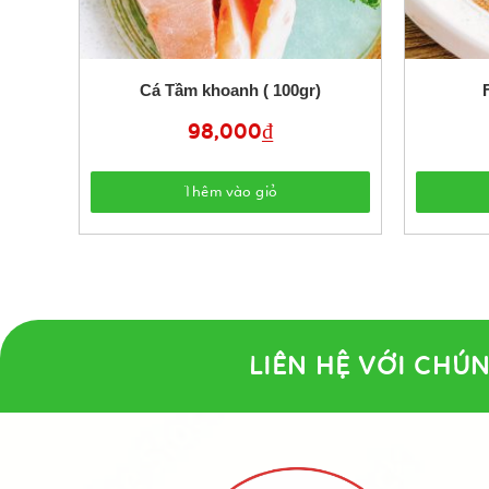
Cá Tầm khoanh ( 100gr)
98,000
₫
Thêm vào giỏ
LIÊN HỆ VỚI CHÚN