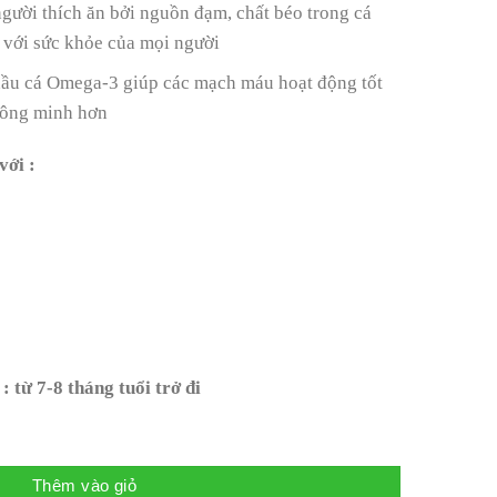
gười thích ăn bởi nguồn đạm, chất béo trong cá
i với sức khỏe của mọi người
 dầu cá Omega-3 giúp các mạch máu hoạt động tốt
thông minh hơn
với :
: từ 7-8 tháng tuổi trở đi
oanh hoặc nửa khoanh) số lượng
Thêm vào giỏ