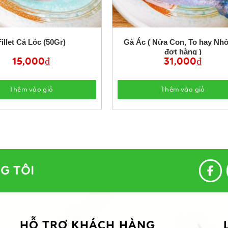
Fillet Cá Lóc (50Gr)
Gà Ác ( Nửa Con, To hay Nhỏ
đợt hàng )
15,000
₫
31,000
₫
Thêm vào giỏ
Thêm vào giỏ
G TÔI
HỖ TRỢ KHÁCH HÀNG