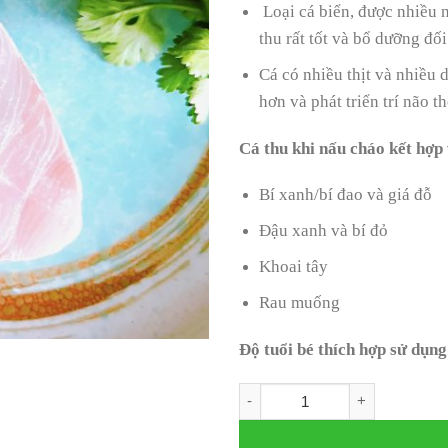
Loại cá biển, được nhiều n
thu rất tốt và bổ dưỡng đố
Cá có nhiều thịt và nhiều
hơn và phát triển trí não 
Cá thu khi nấu cháo kết hợp 
Bí xanh/bí đao và giá đỗ
Đậu xanh và bí đỏ
Khoai tây
Rau muống
Độ tuổi bé thích hợp sử dụng 
Cá thu câu khoanh (100gr, kh