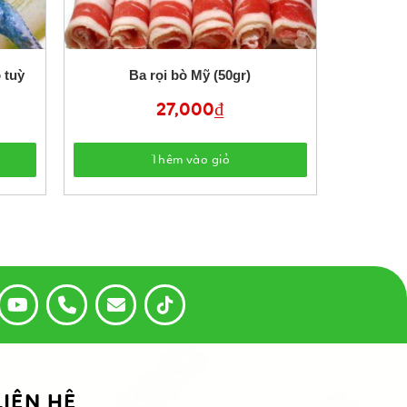
 tuỳ
Ba rọi bò Mỹ (50gr)
27,000
₫
Thêm vào giỏ
LIÊN HỆ