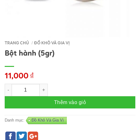
TRANG CHỦ
ĐỒ KHÔ VÀ GIA VỊ
/
Bột hành (5gr)
11,000
₫
Bột hành (5gr) số lượng
Thêm vào giỏ
Danh mục:
Đồ Khô Và Gia Vị