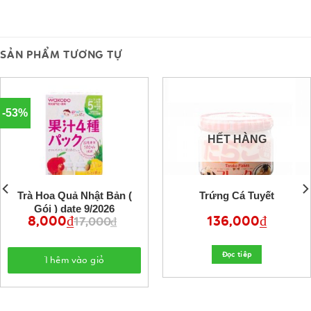
SẢN PHẨM TƯƠNG TỰ
-53%
HẾT HÀNG
Trà Hoa Quả Nhật Bản (
Trứng Cá Tuyết
Gói ) date 9/2026
8,000
₫
Giá
Giá
136,000
₫
17,000
₫
gốc
hiện
là:
tại
17,000 ₫.
là:
8,000 ₫.
Đọc tiêp
Thêm vào giỏ