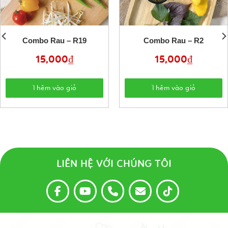
Combo Rau – R19
Combo Rau – R2
15,000
₫
15,000
₫
Thêm vào giỏ
Thêm vào giỏ
LIÊN HỆ VỚI CHÚNG TÔI