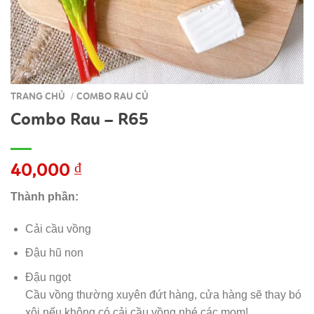
TRANG CHỦ
COMBO RAU CỦ
/
Combo Rau – R65
40,000
₫
Thành phần:
Cải cầu vồng
Đậu hũ non
Đậu ngọt
Cầu vồng thường xuyên đứt hàng, cửa hàng sẽ thay bó
xôi nếu không có cải cầu vồng nhé các mom!