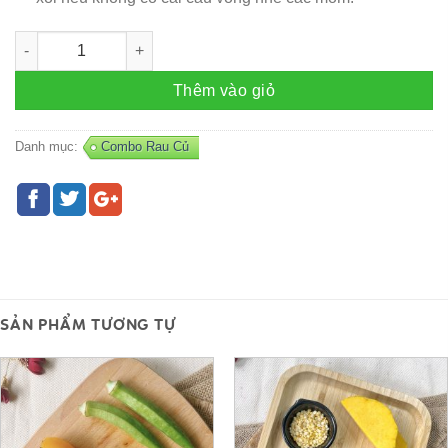
Combo Rau – R65 số lượng
Thêm vào giỏ
Danh mục:
Combo Rau Củ
SẢN PHẨM TƯƠNG TỰ