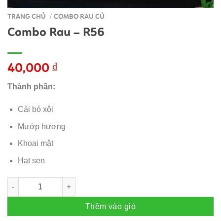
TRANG CHỦ
COMBO RAU CỦ
/
Combo Rau – R56
40,000
₫
Thành phần:
Cải bó xôi
Mướp hương
Khoai mật
Hạt sen
Combo Rau – R56 số lượng
Thêm vào giỏ