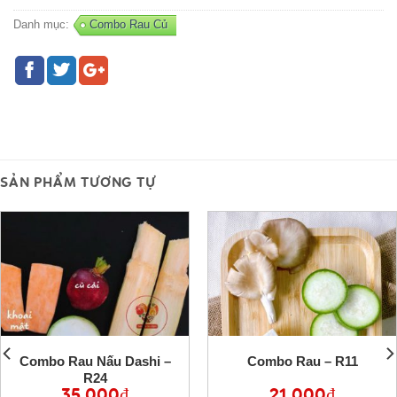
Danh mục:
Combo Rau Củ
SẢN PHẨM TƯƠNG TỰ
Combo Rau Nấu Dashi –
Combo Rau – R11
R24
35,000
₫
21,000
₫