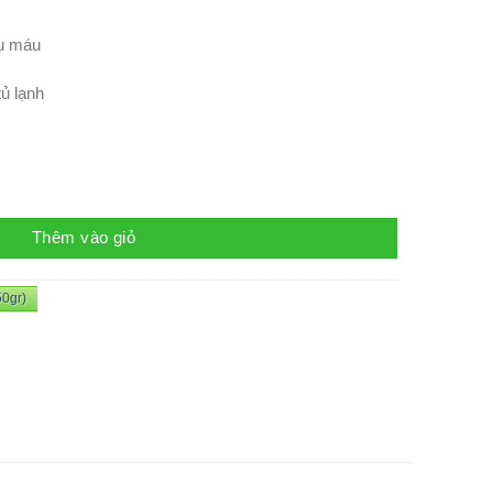
ếu máu
ủ lạnh
Thêm vào giỏ
50gr)