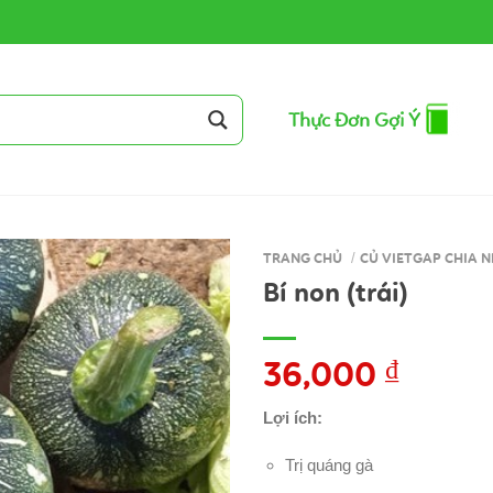
Thực Đơn Gợi Ý
TRANG CHỦ
/
CỦ VIETGAP CHIA N
Bí non (trái)
36,000
₫
Lợi ích:
Trị quáng gà