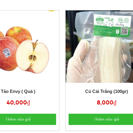
Táo Envy ( Quả )
Củ Cải Trắng (100gr)
40,000
₫
8,000
₫
Thêm vào giỏ
Thêm vào giỏ