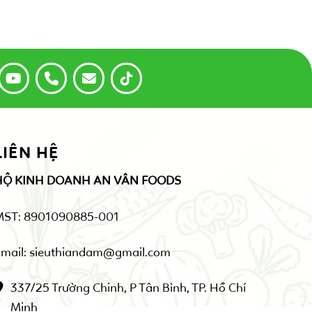
LIÊN HỆ
HỘ KINH DOANH AN VÂN FOODS
MST: 8901090885-001
mail: sieuthiandam@gmail.com
337/25 Trường Chinh, P Tân Bình, TP. Hồ Chí
Minh