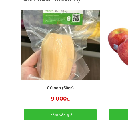
Củ sen (50gr)
9,000
₫
Thêm vào giỏ