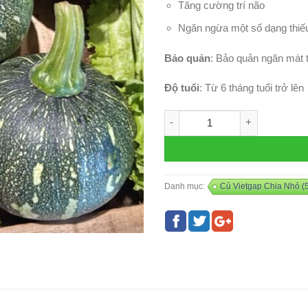
Tăng cường trí não
Ngăn ngừa một số dạng thi
Bảo quản
: Bảo quản ngăn mát t
Độ tuổi
: Từ 6 tháng tuổi trở lên
Bí non (trái) số lượng
Danh mục:
Củ Vietgap Chia Nhỏ (