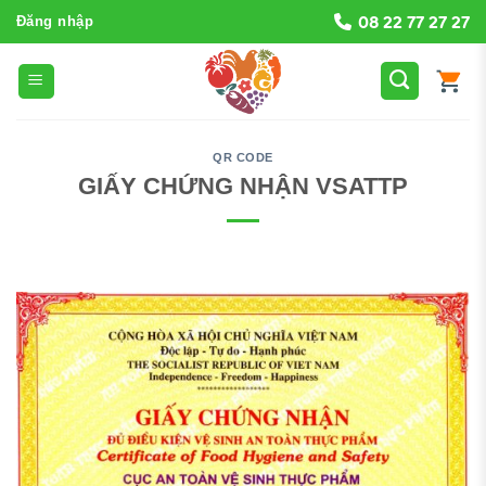
Bỏ
08 22 77 27 27
Đăng nhập
qua
nội
dung
QR CODE
GIẤY CHỨNG NHẬN VSATTP