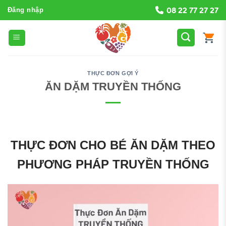
Bỏ
08 22 77 27 27
Đăng nhập
qua
nội
dung
THỰC ĐƠN GỢI Ý
ĂN DẶM TRUYỀN THỐNG
THỰC ĐƠN CHO BÉ ĂN DẶM THEO
PHƯƠNG PHÁP TRUYỀN THỐNG