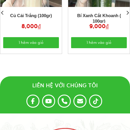
Củ Cải Trắng (100gr)
Bí Xanh Cắt Khoanh (
100gr)
8,000
₫
9,000
₫
Thêm vào giỏ
Thêm vào giỏ
LIÊN HỆ VỚI CHÚNG TÔI