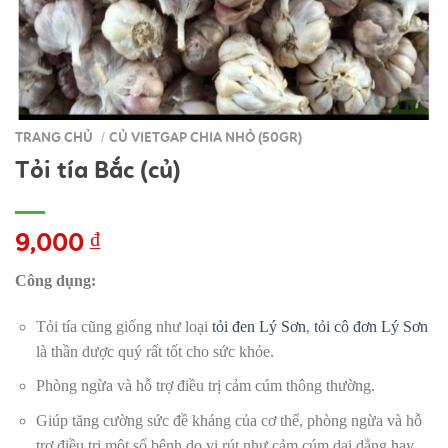
TRANG CHỦ
CỦ VIETGAP CHIA NHỎ (50GR)
/
Tỏi tía Bắc (củ)
9,000
₫
Công dụng:
Tỏi tía cũng giống như loại
tỏi đen Lý Sơn
,
tỏi cô đơn Lý Sơn
là thần dược quý rất tốt cho sức khỏe.
Phòng ngừa và hỗ trợ điều trị cảm cúm thông thường.
Giúp tăng cường sức đề kháng của cơ thể, phòng ngừa và hỗ
trợ điều trị một số bệnh do vi rút như cảm cúm dai dẳng hay