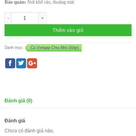
Bảo quản:
Nơi khô ráo, thoáng mát
Tỏi tía Bắc (củ) số lượng
Thêm vào giỏ
Danh mục:
Củ Vietgap Chia Nhỏ (50gr)
Đánh giá (0)
Đánh giá
Chưa có đánh giá nào.