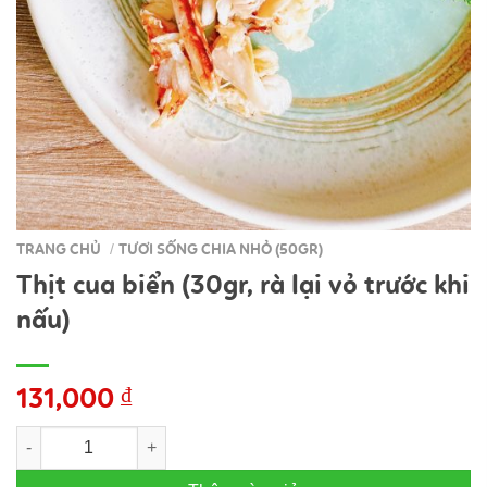
TRANG CHỦ
TƯƠI SỐNG CHIA NHỎ (50GR)
/
Thịt cua biển (30gr, rà lại vỏ trước khi
nấu)
131,000
₫
Thịt cua biển (30gr, rà lại vỏ trước khi nấu) số lượng