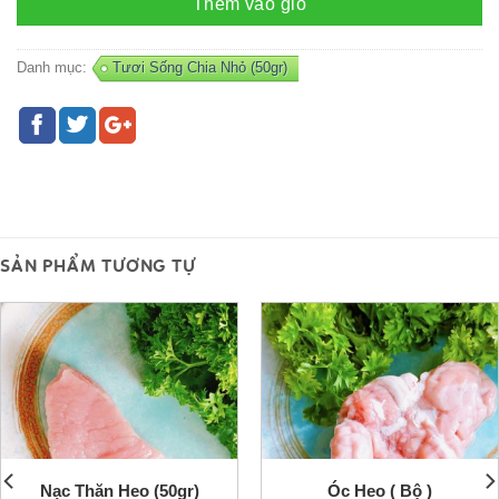
Thêm vào giỏ
Danh mục:
Tươi Sống Chia Nhỏ (50gr)
SẢN PHẨM TƯƠNG TỰ
Nạc Thăn Heo (50gr)
Óc Heo ( Bộ )