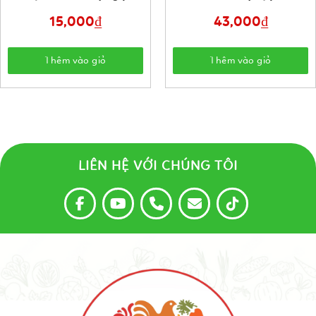
15,000
₫
43,000
₫
Thêm vào giỏ
Thêm vào giỏ
LIÊN HỆ VỚI CHÚNG TÔI