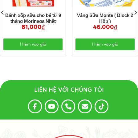
Bánh xốp sữa cho bé từ 9
Váng Sữa Monte ( Block 2
tháng Morinaga Nhật
Hộp )
81,000
₫
46,000
₫
Thêm vào giỏ
Thêm vào giỏ
LIÊN HỆ VỚI CHÚNG TÔI